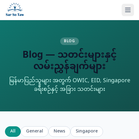
BLOG
Blog — သတင်းများနှင့်
လမ်းညွှန်ချက်များ
မြန်မာပြည်သူများ အတွက် OWIC, EID, Singapore
ခရီးစဉ်နှင့် အခြား သတင်းများ
All
General
News
Singapore