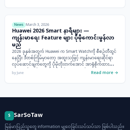
လိုက်သည်။ ဤအပြောင်းအလဲများသည် စင်ကာပူတွင် လာ
ရောက်လုပ်ကိုင်နေကြသော မြန်မာနိုင်ငံသားများအပါအဝင်
နိုင်ငံခြားသားအလုပ်သမားများအတွက် အထူးသတိပြုရမည့်
အချက်များဖြစ်လာသည်။
News
March 3, 2026
Huawei 2026 Smart နာရီများ —
ကျန်းမာရေး Feature များ ပိုမိုကောင်းမွန်လာ
မည်
2026 ခုနှစ်အတွက် Huawei က Smart Watchကို စီစဉ်တီထွင်
နေပြီး ဒီတစ်ကြိမ်မှာတော့ အထူးသဖြင့် ကျန်းမာရေးဆိုင်ရာ
လုပ်ဆောင်ချက်တွေကို ပိုမိုတိုးတက်အောင် အာရုံစိုက်ထားတယ်
လို့ သိရပါတယ်။ ယခင်မော်ဒယ်တွေမှာလည်း fitness tracking
Read more →
by
June
နဲ့ health monitoring စနစ်တွေကောင်းမွန်ပြီးသားဖြစ်ပေမယ့်
2026 lineup မှာတော့ အဲ့ဒီအပိုင်းကို ပိုပြီး ကျယ်ပြန့်နက်ရှိုင်း
အောင် လုပ်ဆောင်သွားမယ်ဆိုတာ ထင်ရှားနေပါတယ်။
SarSoTaw
S
မြန်မာပြည်သူတွေ information မျှဝေခြင်းသပ်သပ်သာ ဖြစ်ပါသည်။