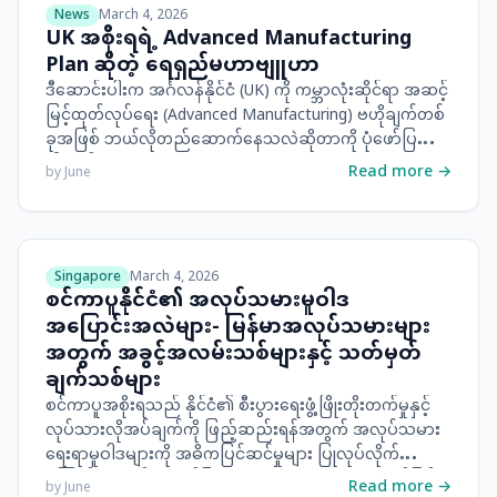
News
March 4, 2026
UK အစိုးရရဲ့ Advanced Manufacturing
Plan ဆိုတဲ့ ရေရှည်မဟာဗျူဟာ
ဒီဆောင်းပါးက အင်္ဂလန်နိုင်ငံ (UK) ကို ကမ္ဘာလုံးဆိုင်ရာ အဆင့်
မြင့်ထုတ်လုပ်ရေး (Advanced Manufacturing) ဗဟိုချက်တစ်
ခုအဖြစ် ဘယ်လိုတည်ဆောက်နေသလဲဆိုတာကို ပုံဖော်ပြထား
ပါတယ်။
Read more →
by
June
Singapore
March 4, 2026
စင်ကာပူနိုင်ငံ၏ အလုပ်သမားမူဝါဒ
အပြောင်းအလဲများ- မြန်မာအလုပ်သမားများ
အတွက် အခွင့်အလမ်းသစ်များနှင့် သတ်မှတ်
ချက်သစ်များ
စင်ကာပူအစိုးရသည် နိုင်ငံ၏ စီးပွားရေးဖွံ့ဖြိုးတိုးတက်မှုနှင့်
လုပ်သားလိုအပ်ချက်ကို ဖြည့်ဆည်းရန်အတွက် အလုပ်သမား
ရေးရာမူဝါဒများကို အဓိကပြင်ဆင်မှုများ ပြုလုပ်လိုက်
ကြောင်း လူအင်အားဝန်ကြီးဌာန (MOM) က ယနေ့ ထုတ်ပြန်
Read more →
by
June